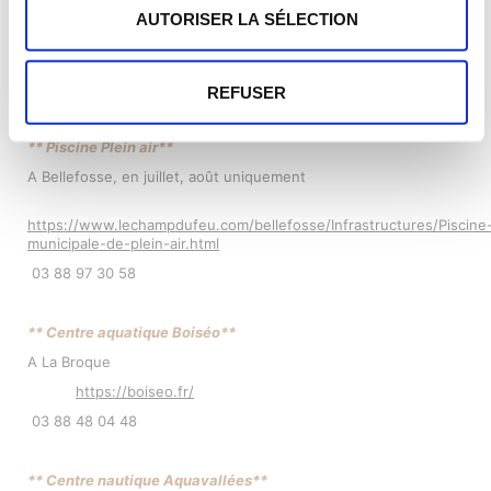
AUTORISER LA SÉLECTION
PISCINES
REFUSER
** Piscine Plein air**
A Bellefosse, en juillet, août uniquement
https://www.lechampdufeu.com/bellefosse/Infrastructures/Piscine
municipale-de-plein-air.html
03 88 97 30 58
** Centre aquatique Boiséo**
A La Broque
https://boiseo.fr/
03 88 48 04 48
** Centre nautique Aquavallées**