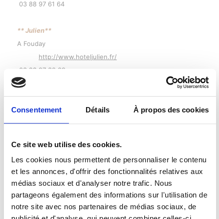
03 88 97 61 64
** Julien**
A Fouday
http://www.hoteljulien.fr/
03 88 97 30 09
** Mont Champ du Feu**
Consentement
Détails
À propos des cookies
A Belmont
https://montchampdufeu.com/
03 88 97 30 52
Ce site web utilise des cookies.
** Le Clos des Sources**
Les cookies nous permettent de personnaliser le contenu
et les annonces, d'offrir des fonctionnalités relatives aux
A Thannenkirch
médias sociaux et d'analyser notre trafic. Nous
https://www.leclosdessources.com/
partageons également des informations sur l'utilisation de
03 89 73 10 01
notre site avec nos partenaires de médias sociaux, de
publicité et d'analyse, qui peuvent combiner celles-ci