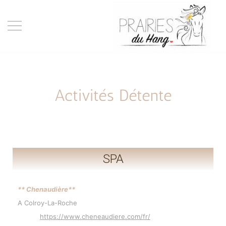
Elevage de chevaux American
Les Prairies du Hang
Curly, Lait de jument, Cosmétiques
naturels et Chambres d'hôtes
Activités Détente
SPA
** Chenaudière**
A Colroy-La-Roche
https://www.cheneaudiere.com/fr/