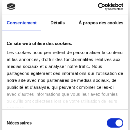
Son caractère :
Il est très curieux et sait
être téméraire lorsqu’il le
Consentement
Détails
À propos des cookies
faut.
Il se démarque des autres
avec son modèle un peu
plus sportif.
Ce site web utilise des cookies.
– Frère(s) / Sœur(s) :
Kalinka du Hang (VENDUE,
Les cookies nous permettent de personnaliser le contenu
visible à l’élevage) / Lucky
et les annonces, d'offrir des fonctionnalités relatives aux
du Hang (VENDU) /
Nesquik du Hang / Onyx
médias sociaux et d'analyser notre trafic. Nous
du Hang
partageons également des informations sur l'utilisation de
Mystère est disponible en
notre site avec nos partenaires de médias sociaux, de
monte naturelle à la ferme,
publicité et d'analyse, qui peuvent combiner celles-ci
pour plus de
renseignements n’hésitez
avec d'autres informations que vous leur avez fournies
pas à nous contacter.
ou qu'ils ont collectées lors de votre utilisation de leurs
services.
Sélection
Nécessaires
du