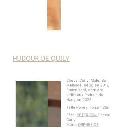
HUDOUR DE QUILY
Cheval Curly, Male, Bai
Mélangé, né(e) en 2017,
Étalon actif, dernière
saillie aux Prairies du
Hang en 2025
Taille Poney, Toise 1,26m
Père:
PETER PAN
Cheval
Curly
Mère:
ORPHEE DE