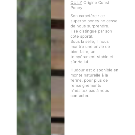
QUILY
Origine Const.
Poney
Son caractère : ce
superbe poney ne cesse
de nous surprendre.
Il se distingue par son
côté sportif.
Sous la selle, il nous
montre une envie de
bien faire, un
tempérament stable et
sûr de lui.
Hudour est disponible en
monte naturelle à la
ferme, pour plus de
renseignements
n’hésitez pas à nous
contacter.