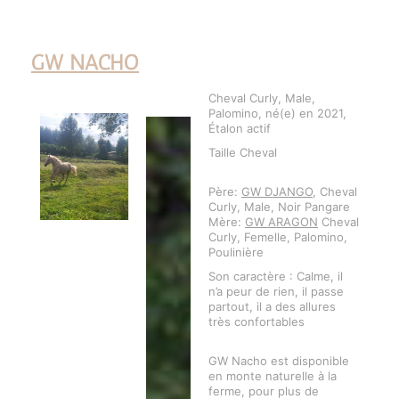
GW NACHO
Cheval Curly, Male,
Palomino, né(e) en 2021,
Étalon actif
Taille Cheval
Père:
GW DJANGO
, Cheval
Curly, Male, Noir Pangare
Mère:
GW ARAGON
Cheval
Curly, Femelle, Palomino,
Poulinière
Son caractère : Calme, il
n’a peur de rien, il passe
partout, il a des allures
très confortables
GW Nacho est disponible
en monte naturelle à la
ferme, pour plus de